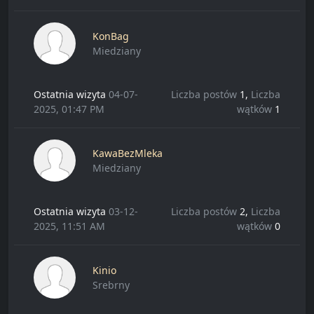
KonBag
Miedziany
Ostatnia wizyta
04-07-
Liczba postów
1,
Liczba
2025, 01:47 PM
wątków
1
KawaBezMleka
Miedziany
Ostatnia wizyta
03-12-
Liczba postów
2,
Liczba
2025, 11:51 AM
wątków
0
Kinio
Srebrny