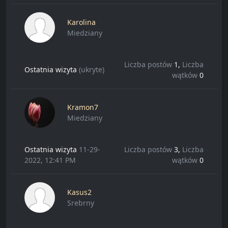
Karolina
Miedziany
Liczba postów
1,
Liczba
Ostatnia wizyta
(ukryte)
wątków
0
Kramon7
Miedziany
Ostatnia wizyta
11-29-
Liczba postów
3,
Liczba
2022, 12:41 PM
wątków
0
Kasus2
Srebrny