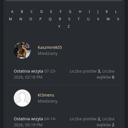
A
B
C
D
E
F
G
H
I
J
K
L
M
N
O
P
Q
R
S
T
U
V
W
X
Y
Z
Kaszmirek55
Miedziany
Ostatnia wizyta
07-23-
Liczba postów
3,
Liczba
2026, 02:18 PM
wątków
0
Kl3mens
Miedziany
Ostatnia wizyta
04-14-
Liczba postów
2,
Liczba
2026, 05:19 PM
wątków
2