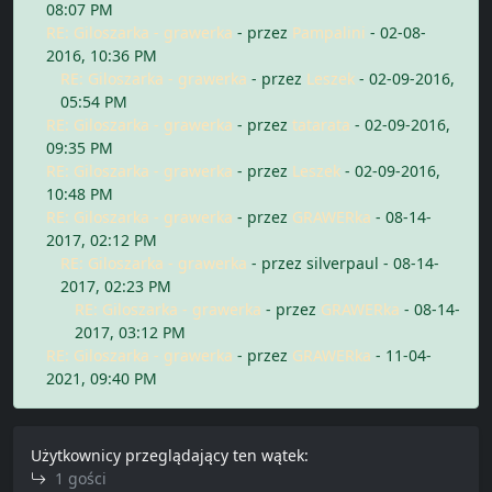
08:07 PM
RE: Giloszarka - grawerka
- przez
Pampalini
- 02-08-
2016, 10:36 PM
RE: Giloszarka - grawerka
- przez
Leszek
- 02-09-2016,
05:54 PM
RE: Giloszarka - grawerka
- przez
tatarata
- 02-09-2016,
09:35 PM
RE: Giloszarka - grawerka
- przez
Leszek
- 02-09-2016,
10:48 PM
RE: Giloszarka - grawerka
- przez
GRAWERka
- 08-14-
2017, 02:12 PM
RE: Giloszarka - grawerka
- przez silverpaul - 08-14-
2017, 02:23 PM
RE: Giloszarka - grawerka
- przez
GRAWERka
- 08-14-
2017, 03:12 PM
RE: Giloszarka - grawerka
- przez
GRAWERka
- 11-04-
2021, 09:40 PM
Użytkownicy przeglądający ten wątek:
1 gości