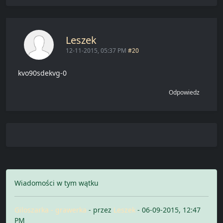
Leszek
12-11-2015, 05:37 PM
#20
kvo90sdekvg-0
Odpowiedz
Wiadomości w tym wątku
Giloszarka - grawerka
- przez
Leszek
- 06-09-2015, 12:47
PM