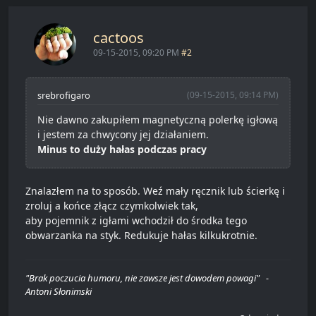
cactoos
09-15-2015, 09:20 PM
#2
srebrofigaro
(09-15-2015, 09:14 PM)
Nie dawno zakupiłem magnetyczną polerkę igłową
i jestem za chwycony jej działaniem.
Minus to duży hałas podczas pracy
Znalazłem na to sposób. Weź mały ręcznik lub ścierkę i
zroluj a końce złącz czymkolwiek tak,
aby pojemnik z igłami wchodził do środka tego
obwarzanka na styk. Redukuje hałas kilkukrotnie.
"Brak poczucia humoru, nie zawsze jest dowodem powagi" -
Antoni Słonimski