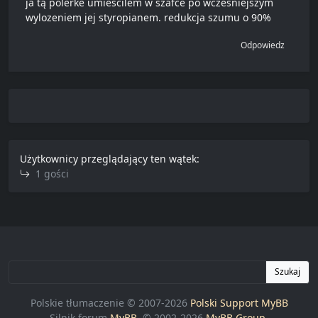
ja tą polerke umiescilem w szafce po wczesniejszym
wylozeniem jej styropianem. redukcja szumu o 90%
Odpowiedz
Użytkownicy przeglądający ten wątek:
1 gości
Szukaj
Polskie tłumaczenie © 2007-2026
Polski Support MyBB
Silnik forum
MyBB
, © 2002-2026
MyBB Group
.