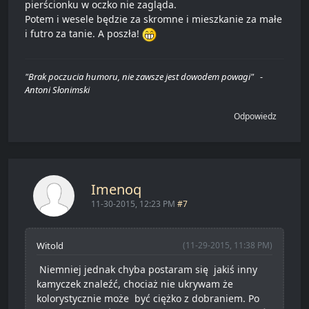
pierścionku w oczko nie zagląda.
Potem i wesele będzie za skromne i mieszkanie za małe
i futro za tanie. A poszła!
"Brak poczucia humoru, nie zawsze jest dowodem powagi" -
Antoni Słonimski
Odpowiedz
Imenoq
11-30-2015, 12:23 PM
#7
Witold
(11-29-2015, 11:38 PM)
Niemniej jednak chyba postaram się jakiś inny
kamyczek znaleźć, chociaż nie ukrywam że
kolorystycznie może być ciężko z dobraniem. Po