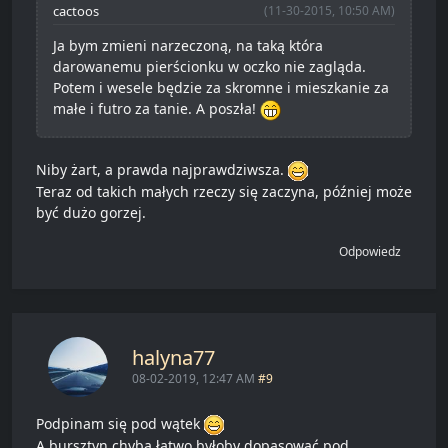
cactoos
(11-30-2015, 10:50 AM)
Ja bym zmieni narzeczoną, na taką która
darowanemu pierścionku w oczko nie zagląda.
Potem i wesele będzie za skromne i mieszkanie za
małe i futro za tanie. A poszła!
Niby żart, a prawda najprawdziwsza.
Teraz od takich małych rzeczy się zaczyna, później może
być dużo gorzej.
Odpowiedz
halyna77
08-02-2019, 12:47 AM
#9
Podpinam się pod wątek
A bursztyn chyba łatwo byłoby dopasować pod