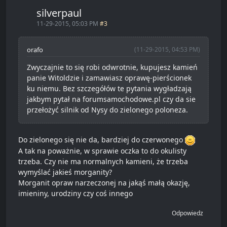
silverpaul
11-29-2015, 05:03 PM
#3
orafo
(11-29-2015, 04:53 PM)
Zwyczajnie to się robi odwrotnie, kupujesz kamień
panie Witoldzie i zamawiasz oprawę-pierścionek
ku niemu. Bez szczegółów te pytania wygładzają
jakbym pytał na forumsamochodowe.pl czy da sie
przełożyć silnik od Nysy do zielonego poloneza.
Do zielonego się nie da, bardziej do czerwonego
A tak na poważnie, w sprawie oczka to do okulisty
trzeba. Czy nie ma normalnych kamieni, że trzeba
wymyślać jakieś morganity?
Morganit opraw narzeczonej na jakąś małą okazję,
imieniny, urodziny czy coś innego
Odpowiedz