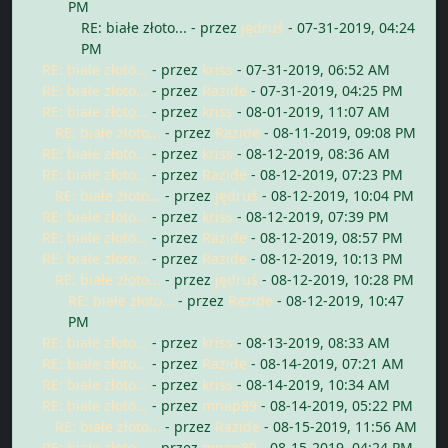
PM
RE: białe złoto...
- przez
jędruś
- 07-31-2019, 04:24
PM
RE: białe złoto...
- przez
kriss
- 07-31-2019, 06:52 AM
RE: białe złoto...
- przez
Razide
- 07-31-2019, 04:25 PM
RE: białe złoto...
- przez
kriss
- 08-01-2019, 11:07 AM
RE: białe złoto...
- przez
Razide
- 08-11-2019, 09:08 PM
RE: białe złoto...
- przez
kriss
- 08-12-2019, 08:36 AM
RE: białe złoto...
- przez
Razide
- 08-12-2019, 07:23 PM
RE: białe złoto...
- przez
jędruś
- 08-12-2019, 10:04 PM
RE: białe złoto...
- przez
kriss
- 08-12-2019, 07:39 PM
RE: białe złoto...
- przez
Razide
- 08-12-2019, 08:57 PM
RE: białe złoto...
- przez
Razide
- 08-12-2019, 10:13 PM
RE: białe złoto...
- przez
jędruś
- 08-12-2019, 10:28 PM
RE: białe złoto...
- przez
Razide
- 08-12-2019, 10:47
PM
RE: białe złoto...
- przez
kriss
- 08-13-2019, 08:33 AM
RE: białe złoto...
- przez
Razide
- 08-14-2019, 07:21 AM
RE: białe złoto...
- przez
kriss
- 08-14-2019, 10:34 AM
RE: białe złoto...
- przez
mnap89
- 08-14-2019, 05:22 PM
RE: białe złoto...
- przez
Razide
- 08-15-2019, 11:56 AM
RE: białe złoto...
- przez
mnap89
- 08-15-2019, 04:24 PM