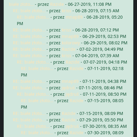
białe złoto...
- przez
Razide
- 06-27-2019, 11:08 PM
RE: białe złoto...
- przez
kriss
- 06-28-2019, 07:15 AM
RE: białe złoto...
- przez
mnap89
- 06-28-2019, 05:20
PM
RE: białe złoto...
- przez
kriss
- 06-28-2019, 07:12 PM
RE: białe złoto...
- przez
mnap89
- 06-29-2019, 02:53 PM
RE: białe złoto...
- przez
kolorowy
- 06-29-2019, 08:02 PM
RE: białe złoto...
- przez
Razide
- 07-02-2019, 04:49 PM
RE: białe złoto...
- przez
kriss
- 07-04-2019, 07:39 AM
RE: białe złoto...
- przez
Razide
- 07-07-2019, 04:18 PM
RE: białe złoto...
- przez
Razide
- 07-11-2019, 02:18
PM
RE: białe złoto...
- przez
mnap89
- 07-11-2019, 04:38 PM
RE: białe złoto...
- przez
jędruś
- 07-11-2019, 08:46 PM
RE: białe złoto...
- przez
jędruś
- 07-11-2019, 08:50 PM
RE: białe złoto...
- przez
Razide
- 07-15-2019, 08:05
PM
RE: białe złoto...
- przez
Razide
- 07-15-2019, 08:09 PM
RE: białe złoto...
- przez
Razide
- 07-29-2019, 05:50 PM
RE: białe złoto...
- przez
jędruś
- 07-30-2019, 08:35 AM
RE: białe złoto...
- przez
Razide
- 07-30-2019, 08:09