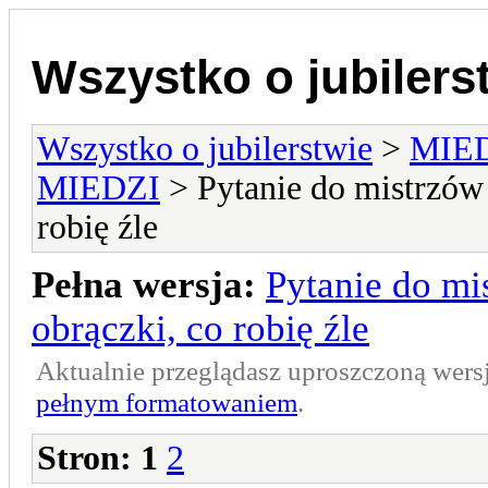
Wszystko o jubilers
Wszystko o jubilerstwie
>
MIE
MIEDZI
> Pytanie do mistrzów 
robię źle
Pełna wersja:
Pytanie do mi
obrączki, co robię źle
Aktualnie przeglądasz uproszczoną wers
pełnym formatowaniem
.
Stron:
1
2