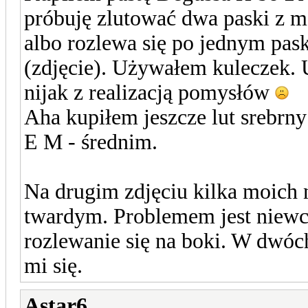
próbuję zlutować dwa paski z mo
albo rozlewa się po jednym pas
(zdjęcie). Używałem kuleczek. Uf
nijak z realizacją pomysłów
Aha kupiłem jeszcze lut srebrn
E M - średnim.
Na drugim zdjęciu kilka moich 
twardym. Problemem jest niewch
rozlewanie się na boki. W dwó
mi się.
Astar6