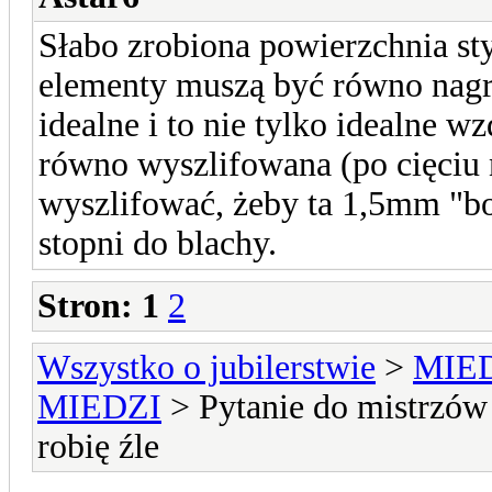
Słabo zrobiona powierzchnia st
elementy muszą być równo nagr
idealne i to nie tylko idealne w
równo wyszlifowana (po cięciu 
wyszlifować, żeby ta 1,5mm "b
stopni do blachy.
Stron:
1
2
Wszystko o jubilerstwie
>
MIE
MIEDZI
> Pytanie do mistrzów 
robię źle