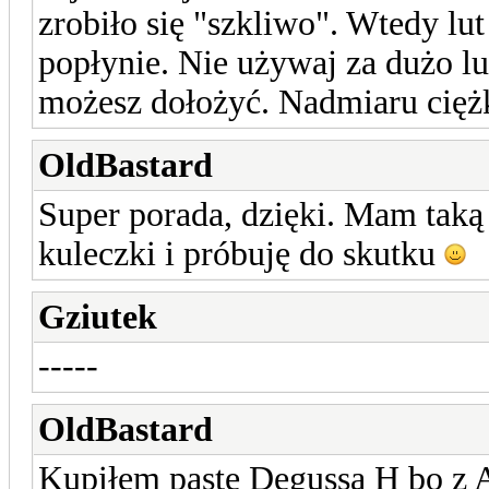
zrobiło się "szkliwo". Wtedy lut 
popłynie. Nie używaj za dużo lu
możesz dołożyć. Nadmiaru ciężko
OldBastard
Super porada, dzięki. Mam taką 
kuleczki i próbuję do skutku
Gziutek
-----
OldBastard
Kupiłem pastę Degussa H bo z 