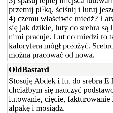
3) spasuj lepiej miejsca lutowani
przetnij piłką, ściśnij i lutuj je
4) czemu właściwie miedź? Łatwie
się jak dzikie, luty do srebra są
nimi pracuje. Lut do miedzi to t
kaloryfera mógł położyć. Srebro 
można pracować od nowa.
OldBastard
Stosuję Abdek i lut do srebra E
chciałbym się nauczyć podstawow
lutowanie, cięcie, fakturowanie
alpakę i mosiądz.