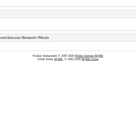
notechniczne Heimerle+Meule
Polskie tłumaczenie © 2007-2026
Polski Support MyBB
Silnik forum
MyBB
, © 2002-2026
MyBB Group