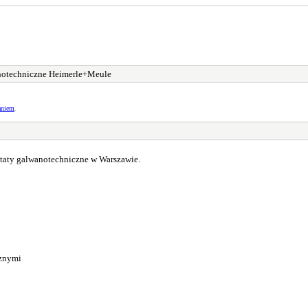
notechniczne Heimerle+Meule
aniem
.
taty galwanotechniczne w Warszawie.
cznymi