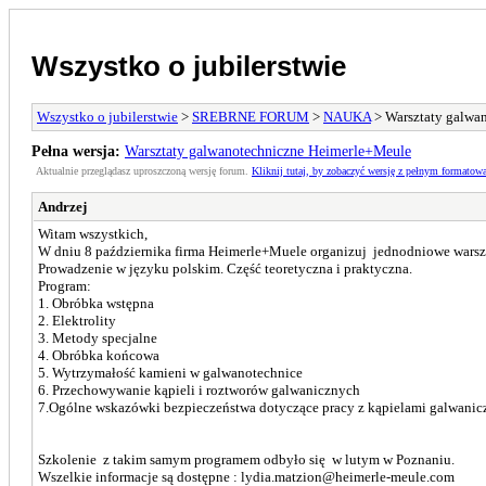
Wszystko o jubilerstwie
Wszystko o jubilerstwie
>
SREBRNE FORUM
>
NAUKA
> Warsztaty galwa
Pełna wersja:
Warsztaty galwanotechniczne Heimerle+Meule
Aktualnie przeglądasz uproszczoną wersję forum.
Kliknij tutaj, by zobaczyć wersję z pełnym formatow
Andrzej
Witam wszystkich,
W dniu 8 października firma Heimerle+Muele organizuj jednodniowe warsz
Prowadzenie w języku polskim. Część teoretyczna i praktyczna.
Program:
1. Obróbka wstępna
2. Elektrolity
3. Metody specjalne
4. Obróbka końcowa
5. Wytrzymałość kamieni w galwanotechnice
6. Przechowywanie kąpieli i roztworów galwanicznych
7.Ogólne wskazówki bezpieczeństwa dotyczące pracy z kąpielami galwani
Szkolenie z takim samym programem odbyło się w lutym w Poznaniu.
Wszelkie informacje są dostępne : lydia.matzion@heimerle-meule.com