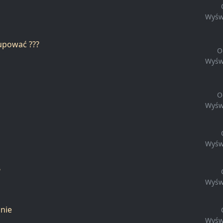
Wyśw
kupować ???
O
Wyśw
O
Wyśw
Wyśw
?
Wyśw
nie
Wyśw