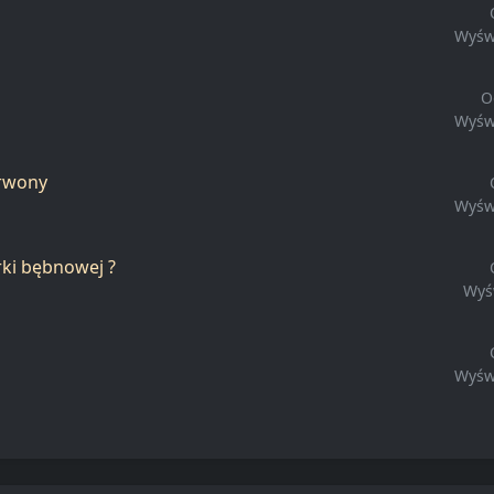
Wyśw
O
Wyśw
erwony
Wyśw
rki bębnowej ?
Wyś
Wyśw