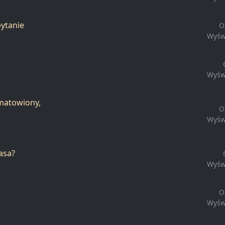
pytanie
O
Wyśw
Wyśw
zmatowiony,
O
Wyśw
asa?
Wyśw
O
Wyśw