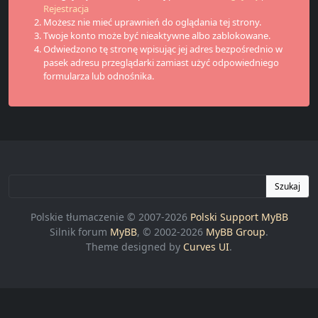
Rejestracja
Możesz nie mieć uprawnień do oglądania tej strony.
Twoje konto może być nieaktywne albo zablokowane.
Odwiedzono tę stronę wpisując jej adres bezpośrednio w
pasek adresu przeglądarki zamiast użyć odpowiedniego
formularza lub odnośnika.
Szukaj
Polskie tłumaczenie © 2007-2026
Polski Support MyBB
Silnik forum
MyBB
, © 2002-2026
MyBB Group
.
Theme designed by
Curves UI
.