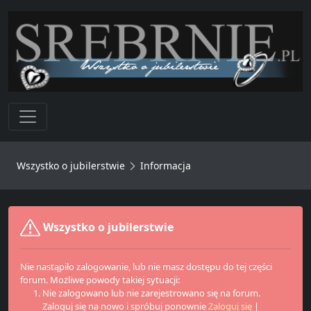
Toggle navigation
Wszystko o jubilerstwie
Informacja
Wszystko o jubilerstwie
Nie nastąpiło zalogowanie, lub nie masz dostępu do tej części
forum. Możliwe powody takiej sytuacji:
Nie zalogowano lub nie zarejestrowano się na forum.
Zaloguj się na nowo i spróbuj ponownie
Zaloguj się
|