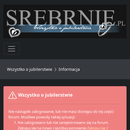
Toggle navigation
Wszystko o jubilerstwie
Informacja
Wszystko o jubilerstwie
Nie nastąpiło zalogowanie, lub nie masz dostępu do tej części
forum. Możliwe powody takiej sytuacji:
Nie zalogowano lub nie zarejestrowano się na forum.
Zaloguj się na nowo i spróbuj ponownie
Zaloguj się
|