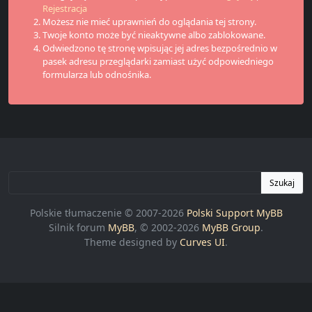
Rejestracja
Możesz nie mieć uprawnień do oglądania tej strony.
Twoje konto może być nieaktywne albo zablokowane.
Odwiedzono tę stronę wpisując jej adres bezpośrednio w
pasek adresu przeglądarki zamiast użyć odpowiedniego
formularza lub odnośnika.
Szukaj
Polskie tłumaczenie © 2007-2026
Polski Support MyBB
Silnik forum
MyBB
, © 2002-2026
MyBB Group
.
Theme designed by
Curves UI
.