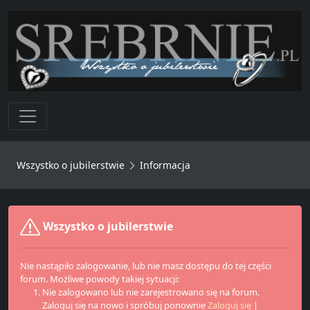
Toggle navigation
Wszystko o jubilerstwie
Informacja
Wszystko o jubilerstwie
Nie nastąpiło zalogowanie, lub nie masz dostępu do tej części
forum. Możliwe powody takiej sytuacji:
Nie zalogowano lub nie zarejestrowano się na forum.
Zaloguj się na nowo i spróbuj ponownie
Zaloguj się
|