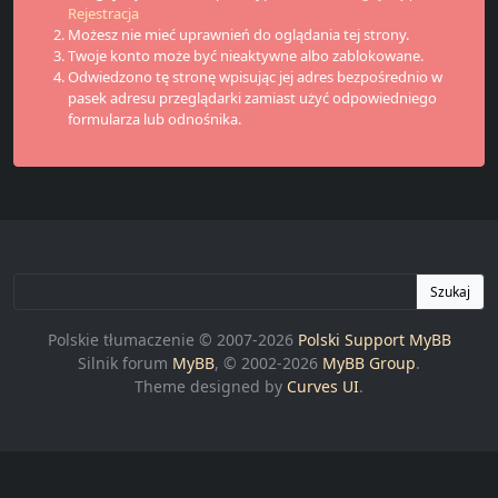
Rejestracja
Możesz nie mieć uprawnień do oglądania tej strony.
Twoje konto może być nieaktywne albo zablokowane.
Odwiedzono tę stronę wpisując jej adres bezpośrednio w
pasek adresu przeglądarki zamiast użyć odpowiedniego
formularza lub odnośnika.
Szukaj
Polskie tłumaczenie © 2007-2026
Polski Support MyBB
Silnik forum
MyBB
, © 2002-2026
MyBB Group
.
Theme designed by
Curves UI
.