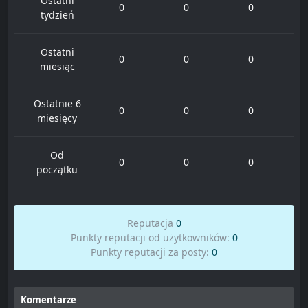
Ostatni
0
0
0
tydzień
Ostatni
0
0
0
miesiąc
Ostatnie 6
0
0
0
miesięcy
Od
0
0
0
początku
Reputacja
0
Punkty reputacji od użytkowników:
0
Punkty reputacji za posty:
0
Komentarze