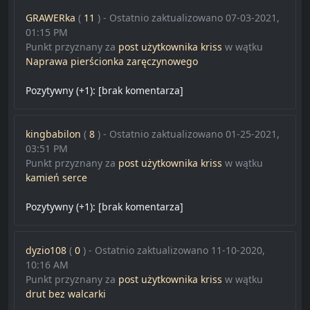
GRAWERka
(
11
) - Ostatnio zaktualizowano 07-03-2021,
01:15 PM
Punkt przyznany za
post użytkownika kriss
w wątku
Naprawa pierścionka zaręczynowego
Pozytywny (+1):
[brak komentarza]
kingbabilon
(
8
) - Ostatnio zaktualizowano 01-25-2021,
03:51 PM
Punkt przyznany za
post użytkownika kriss
w wątku
kamień serce
Pozytywny (+1):
[brak komentarza]
dyzio108
(
0
) - Ostatnio zaktualizowano 11-10-2020,
10:16 AM
Punkt przyznany za
post użytkownika kriss
w wątku
drut bez walcarki