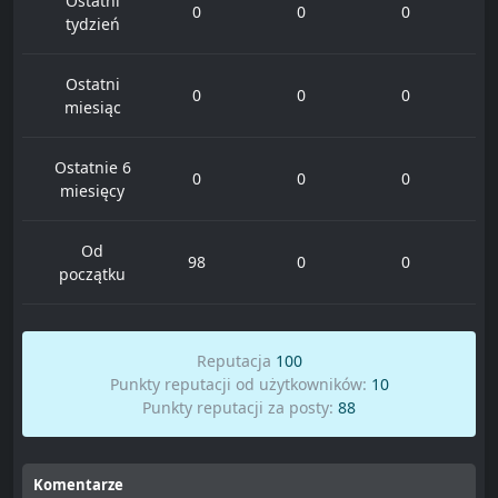
Ostatni
0
0
0
tydzień
Ostatni
0
0
0
miesiąc
Ostatnie 6
0
0
0
miesięcy
Od
98
0
0
początku
Reputacja
100
Punkty reputacji od użytkowników:
10
Punkty reputacji za posty:
88
Komentarze