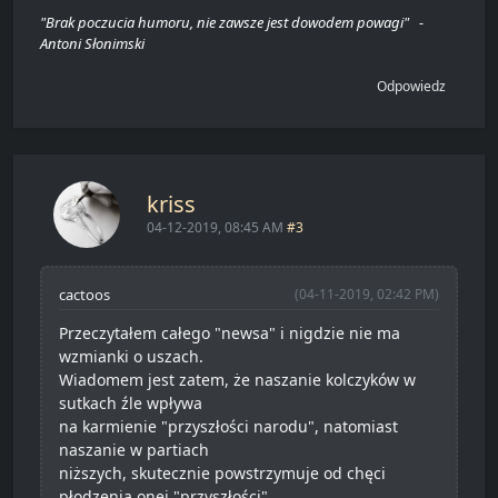
"Brak poczucia humoru, nie zawsze jest dowodem powagi" -
Antoni Słonimski
Odpowiedz
kriss
04-12-2019, 08:45 AM
#3
cactoos
(04-11-2019, 02:42 PM)
Przeczytałem całego "newsa" i nigdzie nie ma
wzmianki o uszach.
Wiadomem jest zatem, że naszanie kolczyków w
sutkach źle wpływa
na karmienie "przyszłości narodu", natomiast
naszanie w partiach
niższych, skutecznie powstrzymuje od chęci
płodzenia onej "przyszłości".