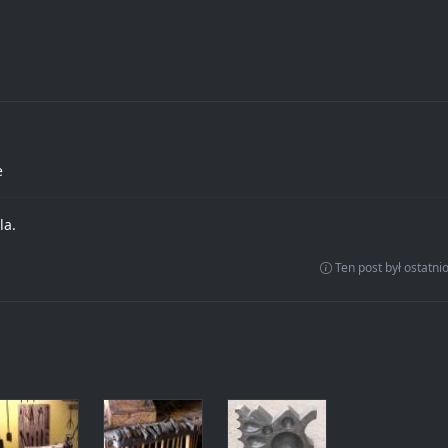
e
la.
Ten post był ostatn