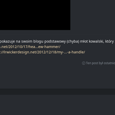
okazuje na swoim blogu podstawowy (chyba) młot kowalski, który z
gn.net/2012/10/17/hea...ew-hammer/
p://lrwickerdesign.net/2012/12/18/my-...-a-handle/
Ten post był ostatn