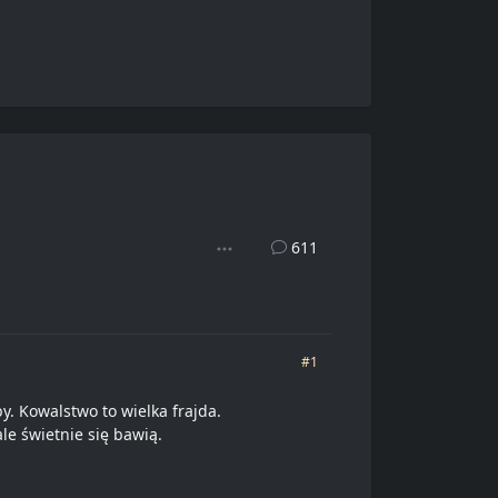
611
#1
by. Kowalstwo to wielka frajda.
le świetnie się bawią.