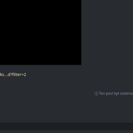
...d?filter=2
Ten post był ostatn