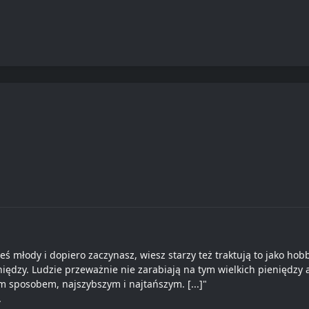
eś młody i dopiero zaczynasz, wiesz starzy też traktują to jako hob
ędzy. Ludzie przeważnie nie zarabiają na tym wielkich pieniędzy a
m sposobem, najszybszym i najtańszym. [...]"
.