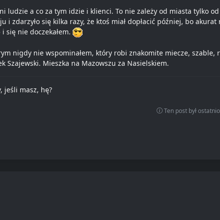
i ludzie a co za tym idzie i klienci. To nie zależy od miasta tylko
u i zdarzyło się kilka razy, że ktoś miał dopłacić później, bo akura
 i się nie doczekałem.
órym nigdy nie wspominałem, który robi znakomite miecze, szable, ra
 Szajewski. Mieszka na Mazowszu za Nasielskiem.
 jeśli masz, hę?
Ten post był ostatn