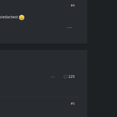
#4
 biedactwo!
225
#5