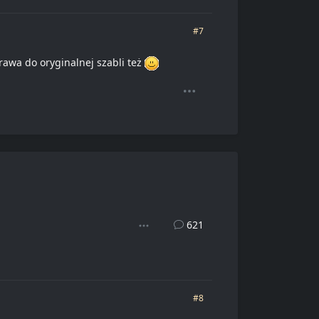
#7
rawa do oryginalnej szabli też
621
#8