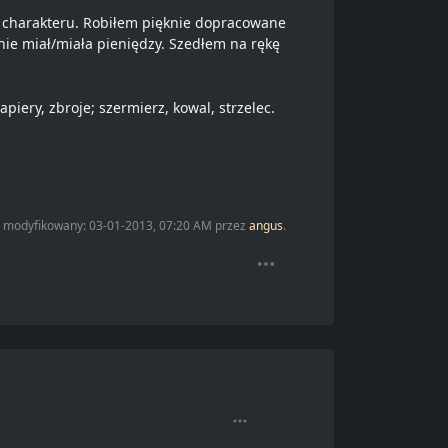
 od charakteru. Robiłem pięknie dopracowane
t nie miał/miała pieniędzy. Szedłem na rękę
piery, zbroje; szermierz, kowal, strzelec.
io modyfikowany: 03-01-2013, 07:20 AM przez
angus
.