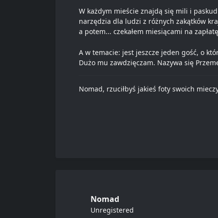
W każdym mieście znajdą się mili i paskudn
narzędzia dla ludzi z różnych zakątków kraj
a potem... czekałem miesiącami na zapłatę
A w temacie: jest jeszcze jeden gość, o kt
Dużo mu zawdzięczam. Nazywa się Przemek
Nomad, rzuciłbyś jakieś foty swoich mieczy,
Nomad
Unregistered