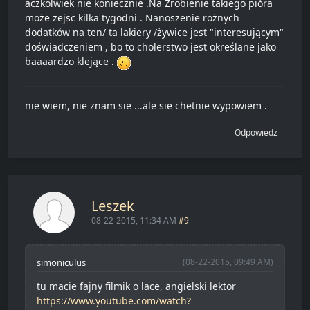
aczkolwiek nie koniecznie .Na Zrobienie takiego pióra
może zejsc kilka tygodni . Nanoszenie rożnych
dodatków na ten/ ta lakiery /żywice jest "interesującym"
doświadczeniem , bo to cholerstwo jest określane jako
baaaardzo klejące .
nie wiem, nie znam sie ...ale sie chetnie wypowiem .
Odpowiedz
Leszek
08-22-2015, 11:34 AM
#9
simoniculus
(08-22-2015, 09:49 AM)
tu macie fajny filmik o lace, angielski lektor
https://www.youtube.com/watch?