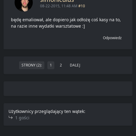
08-22-2015, 11:48 AM
#10
będę emaliował, ale dopiero jak odłożę coś kasy na to,
na razie inne wydatki warsztatowe :]
Odpowiedz
STRONY (2):
1
2
DALEJ
Użytkownicy przeglądający ten wątek:
1 gości