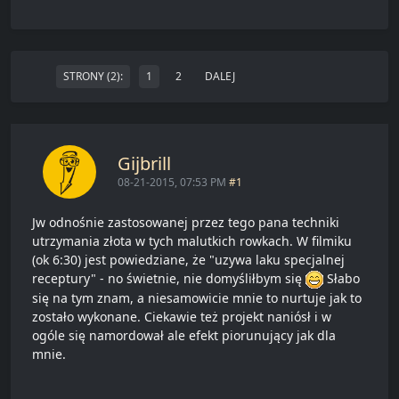
STRONY (2):
1
2
DALEJ
Gijbrill
08-21-2015, 07:53 PM
#1
Jw odnośnie zastosowanej przez tego pana techniki
utrzymania złota w tych malutkich rowkach. W filmiku
(ok 6:30) jest powiedziane, że "uzywa laku specjalnej
receptury" - no świetnie, nie domyśliłbym się
Słabo
się na tym znam, a niesamowicie mnie to nurtuje jak to
zostało wykonane. Ciekawie też projekt naniósł i w
ogóle się namordował ale efekt piorunujący jak dla
mnie.