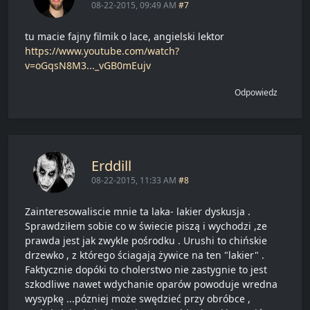
08-22-2015, 09:49 AM
#7
tu macie fajny filmik o lace, angielski lektor
https://www.youtube.com/watch?
v=oGqsN8M3..._vGB0mEujv
Odpowiedz
Erddill
08-22-2015, 11:33 AM
#8
Zainteresowaliscie mnie ta laka- lakier dyskusja .
Sprawdziłem sobie co w świecie piszą i wychodzi ,ze
prawda jest jak zwykle pośrodku . Urushi to chińskie
drzewko , z którego ściagają żywice na ten "lakier" .
Faktycznie dopóki to cholerstwo nie zastygnie to jest
szkodliwe nawet wdychanie oparów powoduje wredna
wysypkę ...pózniej może swędzieć przy obróbce ,