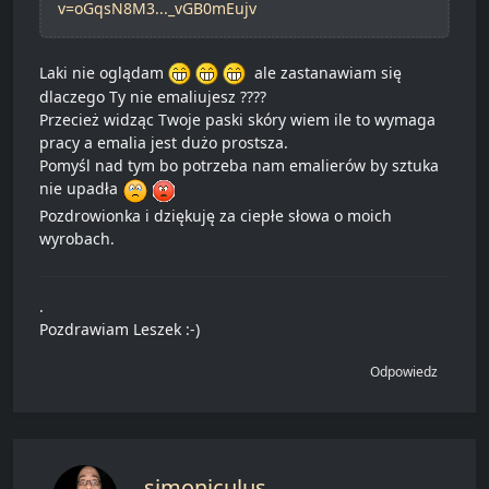
v=oGqsN8M3..._vGB0mEujv
Laki nie oglądam
ale zastanawiam się
dlaczego Ty nie emaliujesz ????
Przecież widząc Twoje paski skóry wiem ile to wymaga
pracy a emalia jest dużo prostsza.
Pomyśl nad tym bo potrzeba nam emalierów by sztuka
nie upadła
Pozdrowionka i dziękuję za ciepłe słowa o moich
wyrobach.
.
Pozdrawiam Leszek :-)
Odpowiedz
simoniculus