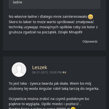
ladne
No własnie ładne i dlatego mnie zainteresowało
Skoro to lakier to może warto spróbować zmałpować
technikę uzywając mosiężnych opiłków coby sie kolor z
grubsza zgadzał na początek. Dzięki Mnap89
Odpowiedz
Leszek
08-21-2015, 10:00 PM
#4
To jest laka - żywica twarda jak skała. Wiem bo mój
ulubiony lej-woda Angular robił taką tarczę do zegarka.
Oczywiście można zrobić na czymś podobnym bo
pięknie to wygląda. Opiłki miedzi i pozłocić .
Bardzo fajne a pióro w cenie 30000 zł