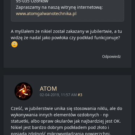
95-035 Ozorków
Zapraszamy na naszą witrynę internetową:
www.atomgalwanotechnika.pl
A myślałem że nikiel został zakazany w jubilertwie, a tu
widzę że nadal jako powłoka czy podkład funkcjonuje?
Odpowiedz
ATOM
02-04-2019, 11:57 AM
#3
Cześć, w jubilerstwie unika się stosowania niklu, ale do
wykonywania innych elementów ozdobnych - np
statuetki, albo opraw okularów jak najbardziej jest OK.
Nikiel jest bardzo dobrym podkładem pod złoto i
posiada zdolność mikrowygładzania powierzchni.